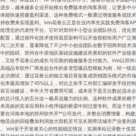
术进步，越来越多企业开始推出免费版本的淘客系统，让更多中
主体能快速搭建盈利渠道。这种免费模式一般通过增值服务或技
持收费来实现盈利。\n\n花卷云正是在业内率先实践免费淘客AP
系统理念的代表性平台。它针对郑州中小型企业团队特点，优化
源配置，通过插件化技术使得底层架构可以开放授权给用户广泛
试与二次开发，显著降低了不少中小创业团队在数字招商和技术
示中的阻碍。郑州在中原地区基础设施建设所累积的软件产业链
，又给予花卷云的成长与完善的稳健服务交付能力。\n\n以郑州
牌高端品专软件厂商发起合作的多变型爆品型模板为例，经一线
地走访测试：通过花卷云的独立项目骨架集成营销团乐模式的市
转化率最高增加了45%以上，对比之前手工外部汇编研发手段控
内容互动建设，半年大节省费用可观，成本至于是五位数起流水
业的总计投入的五分这一极具说服力的比例。这种软件成果依赖
版本高效的安卓应用和小程序端的桥梁中间过渡专利。而这个技
主要在河南本地的郑州软件开**公司迭代，并整合消费增量，构建
州物流业的回链叠加利润放大契机呈可见长期带活城市产业复利
。 \n\n至于开发者关心的性能稳定情况：实测单站记录数十倍