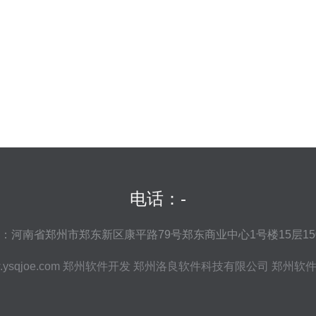
电话：-
：河南省郑州市郑东新区康平路79号郑东商业中心1号楼15层15
ysqjoe.com
郑州软件开发
郑州洛良软件科技有限公司
郑州软